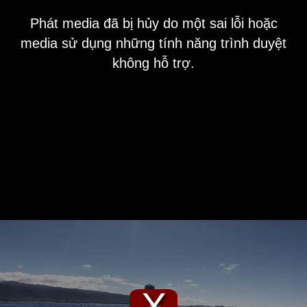
This
Phát media đã bị hủy do một sai lỗi hoặc
is
a
media sử dụng những tính năng trình duyệt
modal
window.
không hỗ trợ.